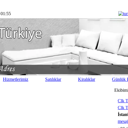
 01:55
Hizmetlerimiz
Satılıklar
Kiralıklar
Günlük K
Ekibim
Clk T
Clk T
İstan
mesaj