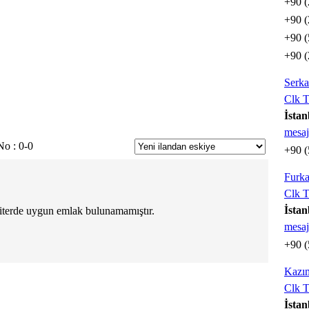
+90 (
+90 (
+90 (
+90 (
Serk
Clk T
İstan
mesaj
No : 0-0
+90 (
Furk
Clk T
İstan
iterde uygun emlak bulunamamıştır.
mesaj
+90 (
Kazı
Clk T
İstan