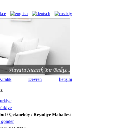
iralık
Devren
İletişim
iz
urkiye
ürkiye
bul / Çekmeköy / Reşadiye Mahallesi
 gönder