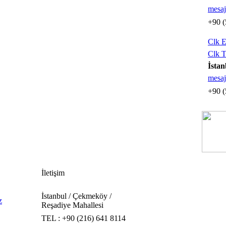
mesaj
+90 (
Clk E
Clk T
İstan
mesaj
+90 (
İletişim
İstanbul / Çekmeköy /
z
Reşadiye Mahallesi
TEL : +90 (216) 641 8114