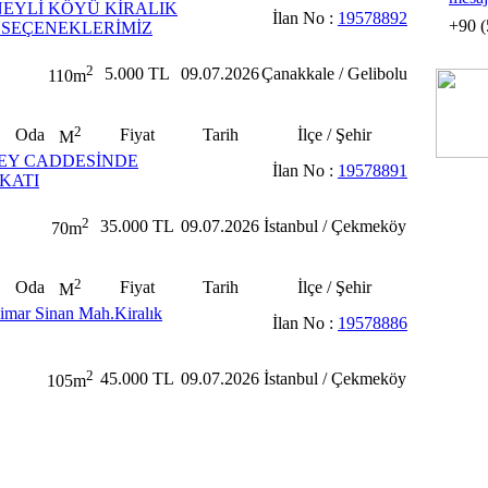
EYLİ KÖYÜ KİRALIK
İlan No :
19578892
+90 (
E SEÇENEKLERİMİZ
2
5.000 TL
09.07.2026
Çanakkale / Gelibolu
110m
2
Oda
Fiyat
Tarih
İlçe / Şehir
M
EY CADDESİNDE
İlan No :
19578891
 KATI
2
35.000 TL
09.07.2026
İstanbul / Çekmeköy
70m
2
Oda
Fiyat
Tarih
İlçe / Şehir
M
mar Sinan Mah.Kiralık
İlan No :
19578886
2
45.000 TL
09.07.2026
İstanbul / Çekmeköy
105m