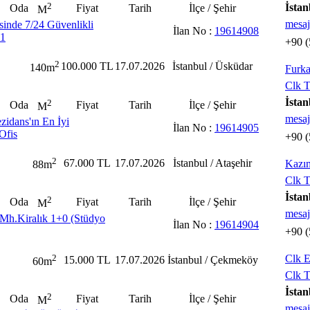
2
İstan
Oda
Fiyat
Tarih
İlçe / Şehir
M
mesaj
sinde 7/24 Güvenlikli
İlan No :
19614908
+1
+90 (
2
100.000 TL
17.07.2026
İstanbul / Üsküdar
140m
Furk
Clk T
İstan
2
Oda
Fiyat
Tarih
İlçe / Şehir
M
mesaj
idans'ın En İyi
İlan No :
19614905
Ofis
+90 (
2
67.000 TL
17.07.2026
İstanbul / Ataşehir
Kazı
88m
Clk T
İstan
2
Oda
Fiyat
Tarih
İlçe / Şehir
M
mesaj
Mh.Kiralık 1+0 (Stüdyo
İlan No :
19614904
+90 (
2
Clk E
15.000 TL
17.07.2026
İstanbul / Çekmeköy
60m
Clk T
İstan
2
Oda
Fiyat
Tarih
İlçe / Şehir
M
mesaj