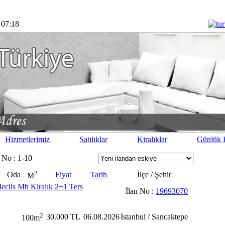
 07:18
Hizmetlerimiz
Satılıklar
Kiralıklar
Günlük K
 No : 1-10
2
Oda
Fiyat
Tarih
İlçe / Şehir
M
eclis Mh Kiralık 2+1 Ters
İlan No :
19693070
2
30.000 TL
06.08.2026
İstanbul / Sancaktepe
100m