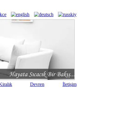
iralık
Devren
İletişim