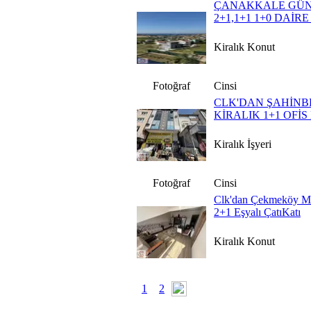
ÇANAKKALE GÜN
2+1,1+1 1+0 DAİR
Kiralık Konut
Fotoğraf
Cinsi
CLK'DAN ŞAHİNB
KİRALIK 1+1 OFİS
Kiralık İşyeri
Fotoğraf
Cinsi
Clk'dan Çekmeköy Mi
2+1 Eşyalı ÇatıKatı
Kiralık Konut
1
2