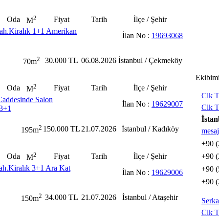
2
Oda
Fiyat
Tarih
İlçe / Şehir
M
h.Kiralık 1+1 Amerikan
İlan No :
19693068
2
30.000 TL
06.08.2026
İstanbul / Çekmeköy
70m
Ekibim
2
Oda
Fiyat
Tarih
İlçe / Şehir
M
Clk T
Caddesinde Salon
İlan No :
19629007
Clk T
 3+1
İstan
2
150.000 TL
21.07.2026
İstanbul / Kadıköy
195m
mesaj
+90 (
2
Oda
Fiyat
Tarih
İlçe / Şehir
+90 (
M
ah.Kiralık 3+1 Ara Kat
+90 (
İlan No :
19629006
+90 (
2
34.000 TL
21.07.2026
İstanbul / Ataşehir
150m
Serk
Clk T