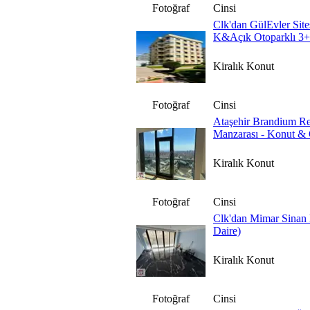
Fotoğraf
Cinsi
Clk'dan GülEvler Site
K&Açık Otoparklı 3
Kiralık Konut
Fotoğraf
Cinsi
Ataşehir Brandium Rez
Manzarası - Konut & 
Kiralık Konut
Fotoğraf
Cinsi
Clk'dan Mimar Sinan 
Daire)
Kiralık Konut
Fotoğraf
Cinsi