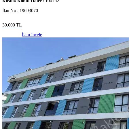
Kiralık Konut Daire
/
100
m2
İlan No :
19693070
30.000
TL
İlanı İncele