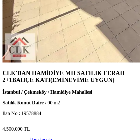
CLK'DAN HAMİDİYE MH SATILIK FERAH
2+1BAHÇE KATI(EMİNEVİME UYGUN)
İstanbul / Çekmeköy / Hamidiye Mahallesi
Satılık Konut Daire
/
90
m2
İlan No :
19578884
4.500.000
TL
İlanı İncele