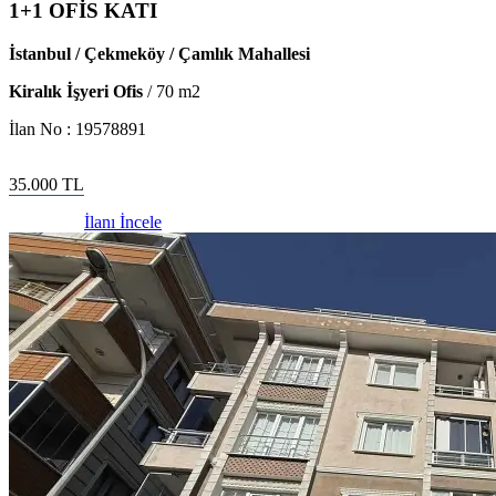
1+1 OFİS KATI
İstanbul / Çekmeköy / Çamlık Mahallesi
Kiralık İşyeri Ofis
/
70
m2
İlan No :
19578891
35.000
TL
İlanı İncele