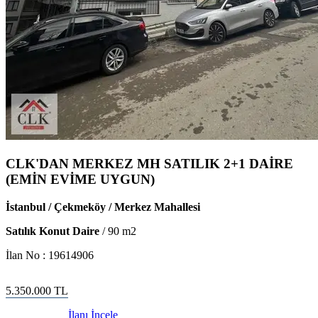
CLK'DAN MERKEZ MH SATILIK 2+1 DAİRE
(EMİN EVİME UYGUN)
İstanbul / Çekmeköy / Merkez Mahallesi
Satılık Konut Daire
/
90
m2
İlan No :
19614906
5.350.000
TL
İlanı İncele