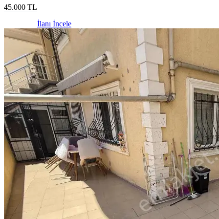
45.000
TL
İlanı İncele