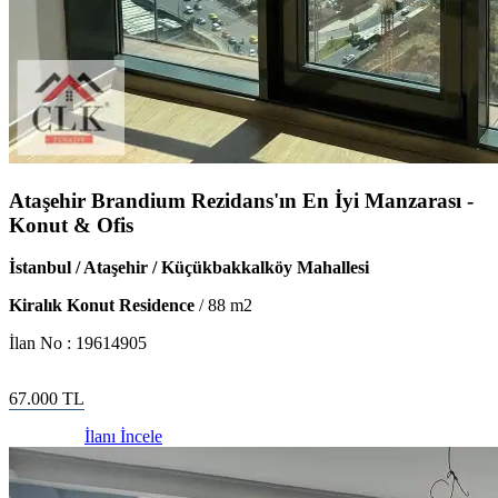
Ataşehir Brandium Rezidans'ın En İyi Manzarası -
Konut & Ofis
İstanbul / Ataşehir / Küçükbakkalköy Mahallesi
Kiralık Konut Residence
/
88
m2
İlan No :
19614905
67.000
TL
İlanı İncele