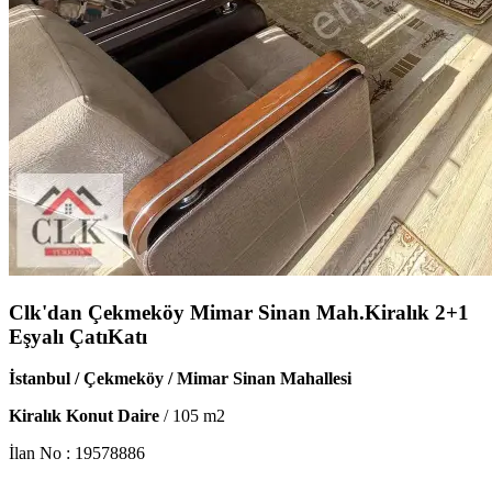
Clk'dan Çekmeköy Mimar Sinan Mah.Kiralık 2+1
Eşyalı ÇatıKatı
İstanbul / Çekmeköy / Mimar Sinan Mahallesi
Kiralık Konut Daire
/
105
m2
İlan No :
19578886