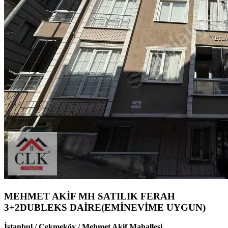
MEHMET AKİF MH SATILIK FERAH
3+2DUBLEKS DAİRE(EMİNEVİME UYGUN)
İstanbul / Çekmeköy / Mehmet Akif Mahallesi