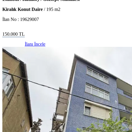
Kiralık Konut Daire
/
195
m2
İlan No :
19629007
150.000
TL
İlanı İncele