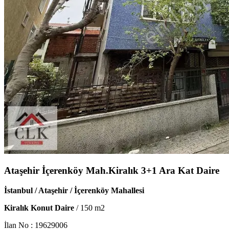
Ataşehir İçerenköy Mah.Kiralık 3+1 Ara Kat Daire
İstanbul / Ataşehir / İçerenköy Mahallesi
Kiralık Konut Daire
/
150
m2
İlan No :
19629006