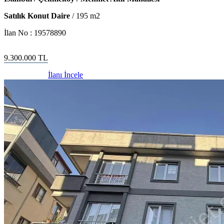
Satılık Konut Daire
/
195
m2
İlan No :
19578890
9.300.000
TL
İlanı İncele