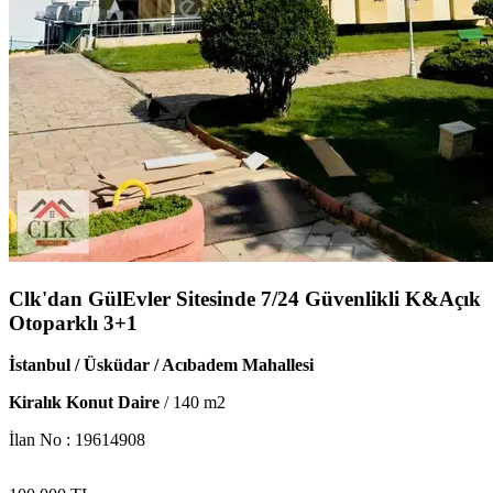
Clk'dan GülEvler Sitesinde 7/24 Güvenlikli K&Açık
Otoparklı 3+1
İstanbul / Üsküdar / Acıbadem Mahallesi
Kiralık Konut Daire
/
140
m2
İlan No :
19614908