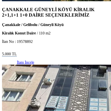
ÇANAKKALE GÜNEYLİ KÖYÜ KİRALIK
2+1,1+1 1+0 DAİRE SEÇENEKLERİMİZ
Çanakkale / Gelibolu / Güneyli Köyü
Kiralık Konut Daire
/
110
m2
İlan No :
19578892
5.000
TL
İlanı İncele