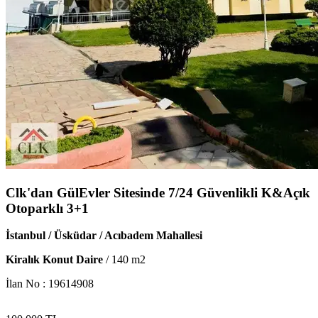
Clk'dan GülEvler Sitesinde 7/24 Güvenlikli K&Açık
Otoparklı 3+1
İstanbul / Üsküdar / Acıbadem Mahallesi
Kiralık Konut Daire
/
140
m2
İlan No :
19614908