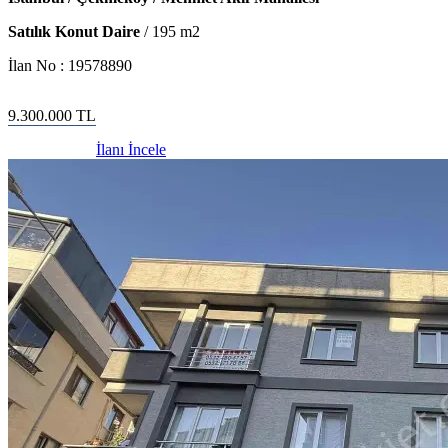
Satılık Konut Daire
/
195
m2
İlan No :
19578890
9.300.000
TL
İlanı İncele