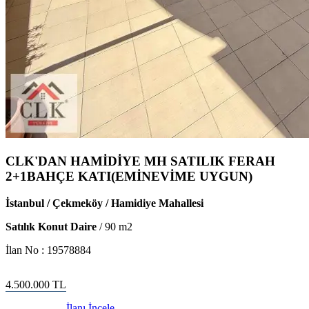
CLK'DAN HAMİDİYE MH SATILIK FERAH
2+1BAHÇE KATI(EMİNEVİME UYGUN)
İstanbul / Çekmeköy / Hamidiye Mahallesi
Satılık Konut Daire
/
90
m2
İlan No :
19578884
4.500.000
TL
İlanı İncele