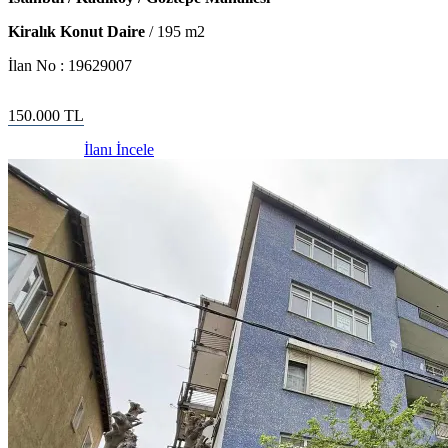
Kiralık Konut Daire
/
195
m2
İlan No :
19629007
150.000
TL
İlanı İncele