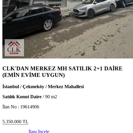
CLK'DAN MERKEZ MH SATILIK 2+1 DAİRE
(EMİN EVİME UYGUN)
İstanbul / Çekmeköy / Merkez Mahallesi
Satılık Konut Daire
/
90
m2
İlan No :
19614906
5.350.000
TL
İlanı İncele