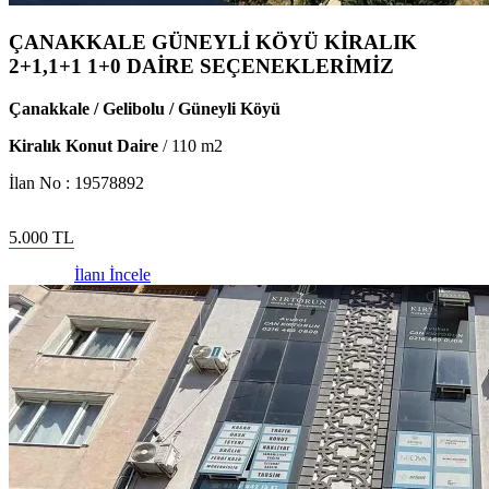
ÇANAKKALE GÜNEYLİ KÖYÜ KİRALIK
2+1,1+1 1+0 DAİRE SEÇENEKLERİMİZ
Çanakkale / Gelibolu / Güneyli Köyü
Kiralık Konut Daire
/
110
m2
İlan No :
19578892
5.000
TL
İlanı İncele