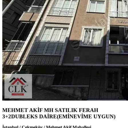
MEHMET AKİF MH SATILIK FERAH
3+2DUBLEKS DAİRE(EMİNEVİME UYGUN)
İstanbul / Çekmeköy / Mehmet Akif Mahallesi