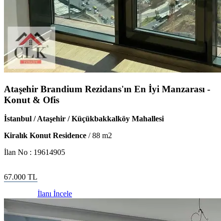
Ataşehir Brandium Rezidans'ın En İyi Manzarası -
Konut & Ofis
İstanbul / Ataşehir / Küçükbakkalköy Mahallesi
Kiralık Konut Residence
/
88
m2
İlan No :
19614905
67.000
TL
İlanı İncele