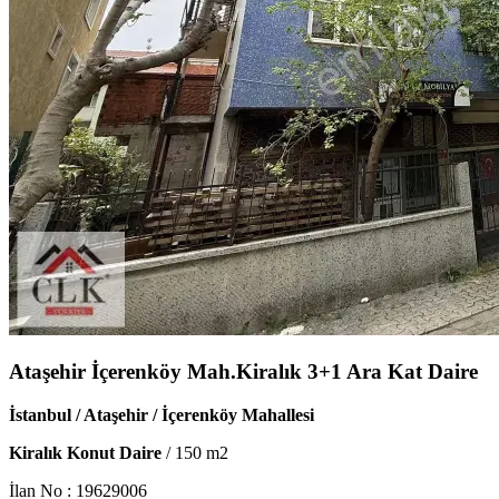
Ataşehir İçerenköy Mah.Kiralık 3+1 Ara Kat Daire
İstanbul / Ataşehir / İçerenköy Mahallesi
Kiralık Konut Daire
/
150
m2
İlan No :
19629006