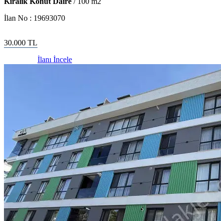
Kiralık Konut Daire
/
100
m2
İlan No :
19693070
30.000
TL
İlanı İncele