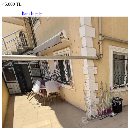
45.000
TL
İlanı İncele