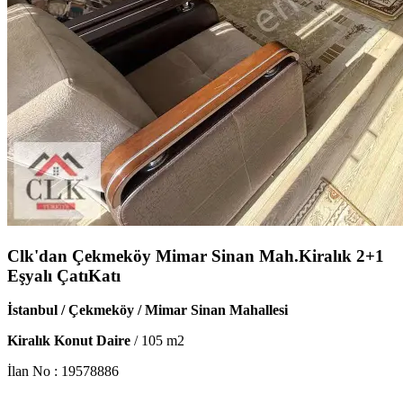
Clk'dan Çekmeköy Mimar Sinan Mah.Kiralık 2+1
Eşyalı ÇatıKatı
İstanbul / Çekmeköy / Mimar Sinan Mahallesi
Kiralık Konut Daire
/
105
m2
İlan No :
19578886