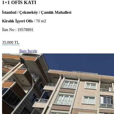
1+1 OFİS KATI
İstanbul / Çekmeköy / Çamlık Mahallesi
Kiralık İşyeri Ofis
/
70
m2
İlan No :
19578891
35.000
TL
İlanı İncele