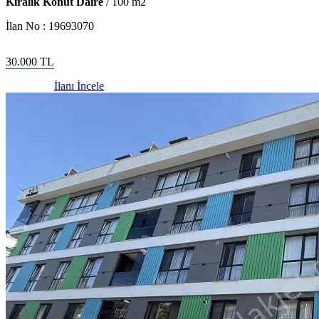
Kiralık Konut Daire
/
100
m2
İlan No :
19693070
30.000
TL
İlanı İncele