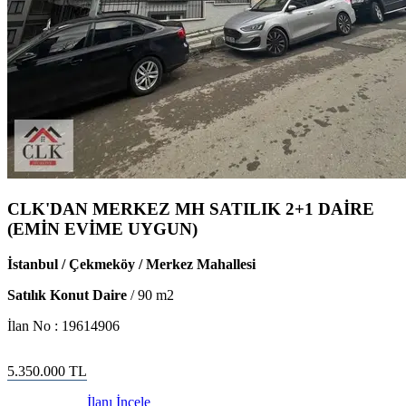
CLK'DAN MERKEZ MH SATILIK 2+1 DAİRE
(EMİN EVİME UYGUN)
İstanbul / Çekmeköy / Merkez Mahallesi
Satılık Konut Daire
/
90
m2
İlan No :
19614906
5.350.000
TL
İlanı İncele