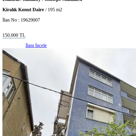
Kiralık Konut Daire
/
195
m2
İlan No :
19629007
150.000
TL
İlanı İncele