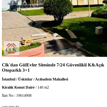
Clk'dan GülEvler Sitesinde 7/24 Güvenlikli K&Açık
Otoparklı 3+1
İstanbul / Üsküdar / Acıbadem Mahallesi
Kiralık Konut Daire
/
140
m2
İlan No :
19614908