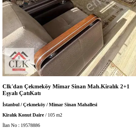
Clk'dan Çekmeköy Mimar Sinan Mah.Kiralık 2+1
Eşyalı ÇatıKatı
İstanbul / Çekmeköy / Mimar Sinan Mahallesi
Kiralık Konut Daire
/
105
m2
İlan No :
19578886