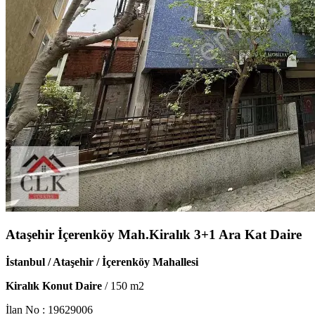
Ataşehir İçerenköy Mah.Kiralık 3+1 Ara Kat Daire
İstanbul / Ataşehir / İçerenköy Mahallesi
Kiralık Konut Daire
/
150
m2
İlan No :
19629006