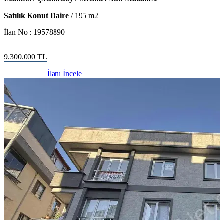
Satılık Konut Daire
/
195
m2
İlan No :
19578890
9.300.000
TL
İlanı İncele