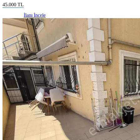
45.000
TL
İlanı İncele