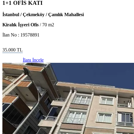
1+1 OFİS KATI
İstanbul / Çekmeköy / Çamlık Mahallesi
Kiralık İşyeri Ofis
/
70
m2
İlan No :
19578891
35.000
TL
İlanı İncele