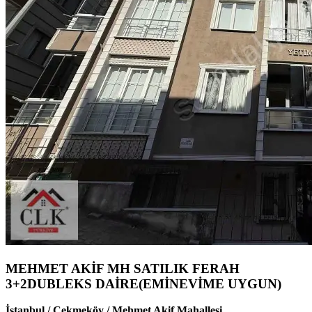
MEHMET AKİF MH SATILIK FERAH
3+2DUBLEKS DAİRE(EMİNEVİME UYGUN)
İstanbul / Çekmeköy / Mehmet Akif Mahallesi