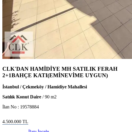
CLK'DAN HAMİDİYE MH SATILIK FERAH
2+1BAHÇE KATI(EMİNEVİME UYGUN)
İstanbul / Çekmeköy / Hamidiye Mahallesi
Satılık Konut Daire
/
90
m2
İlan No :
19578884
4.500.000
TL
İlanı İncele