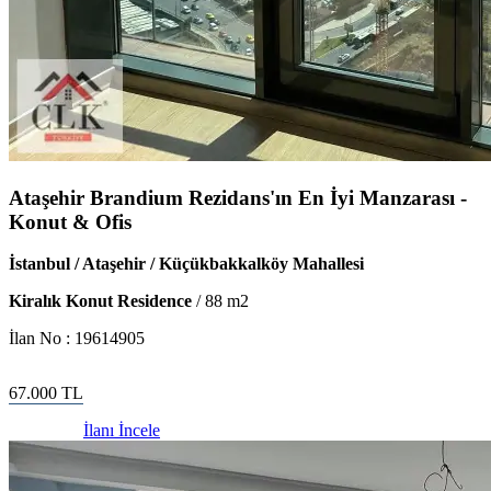
Ataşehir Brandium Rezidans'ın En İyi Manzarası -
Konut & Ofis
İstanbul / Ataşehir / Küçükbakkalköy Mahallesi
Kiralık Konut Residence
/
88
m2
İlan No :
19614905
67.000
TL
İlanı İncele