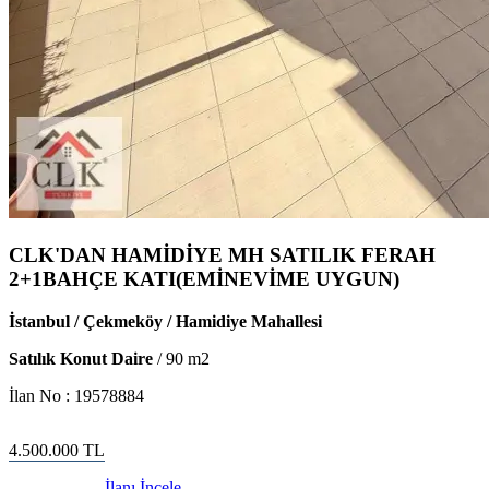
CLK'DAN HAMİDİYE MH SATILIK FERAH
2+1BAHÇE KATI(EMİNEVİME UYGUN)
İstanbul / Çekmeköy / Hamidiye Mahallesi
Satılık Konut Daire
/
90
m2
İlan No :
19578884
4.500.000
TL
İlanı İncele