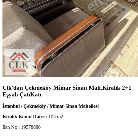
Clk'dan Çekmeköy Mimar Sinan Mah.Kiralık 2+1
Eşyalı ÇatıKatı
İstanbul / Çekmeköy / Mimar Sinan Mahallesi
Kiralık Konut Daire
/
105
m2
İlan No :
19578886