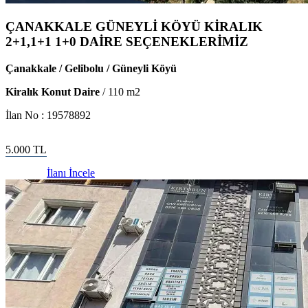
ÇANAKKALE GÜNEYLİ KÖYÜ KİRALIK
2+1,1+1 1+0 DAİRE SEÇENEKLERİMİZ
Çanakkale / Gelibolu / Güneyli Köyü
Kiralık Konut Daire
/
110
m2
İlan No :
19578892
5.000
TL
İlanı İncele