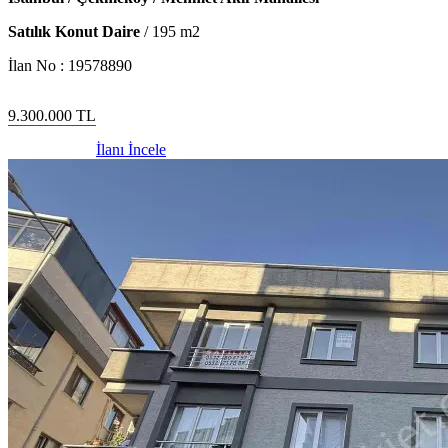
Satılık Konut Daire
/
195
m2
İlan No :
19578890
9.300.000
TL
İlanı İncele