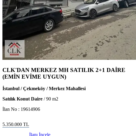
CLK'DAN MERKEZ MH SATILIK 2+1 DAİRE
(EMİN EVİME UYGUN)
İstanbul / Çekmeköy / Merkez Mahallesi
Satılık Konut Daire
/
90
m2
İlan No :
19614906
5.350.000
TL
İlanı İncele