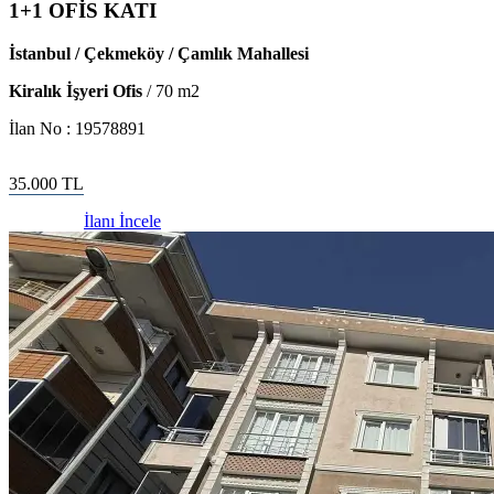
1+1 OFİS KATI
İstanbul / Çekmeköy / Çamlık Mahallesi
Kiralık İşyeri Ofis
/
70
m2
İlan No :
19578891
35.000
TL
İlanı İncele