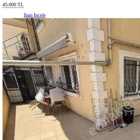
45.000
TL
İlanı İncele