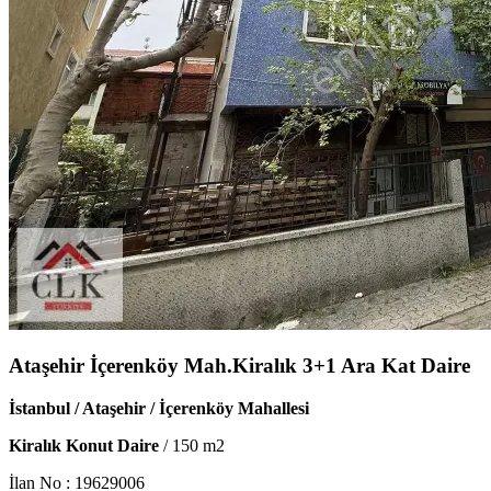
Ataşehir İçerenköy Mah.Kiralık 3+1 Ara Kat Daire
İstanbul / Ataşehir / İçerenköy Mahallesi
Kiralık Konut Daire
/
150
m2
İlan No :
19629006