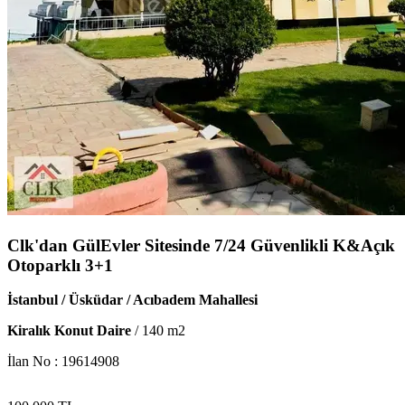
Clk'dan GülEvler Sitesinde 7/24 Güvenlikli K&Açık
Otoparklı 3+1
İstanbul / Üsküdar / Acıbadem Mahallesi
Kiralık Konut Daire
/
140
m2
İlan No :
19614908