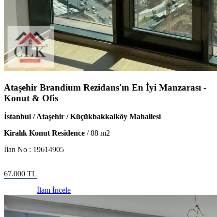
Ataşehir Brandium Rezidans'ın En İyi Manzarası -
Konut & Ofis
İstanbul / Ataşehir / Küçükbakkalköy Mahallesi
Kiralık Konut Residence
/
88
m2
İlan No :
19614905
67.000
TL
İlanı İncele