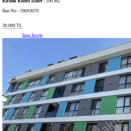
Kiralık Konut Daire
/
100
m2
İlan No :
19693070
30.000
TL
İlanı İncele