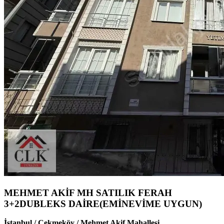
MEHMET AKİF MH SATILIK FERAH
3+2DUBLEKS DAİRE(EMİNEVİME UYGUN)
İstanbul / Çekmeköy / Mehmet Akif Mahallesi