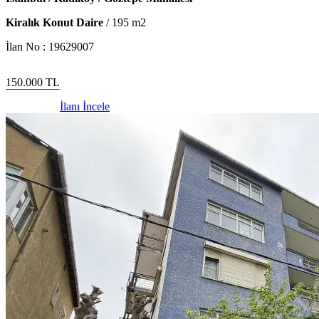
Kiralık Konut Daire
/
195
m2
İlan No :
19629007
150.000
TL
İlanı İncele